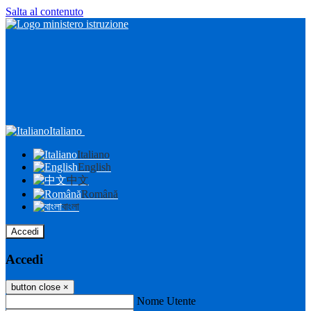
Salta al contenuto
Italiano
Italiano
English
中文
Română
বাংলা
Accedi
Accedi
button close
×
Nome Utente