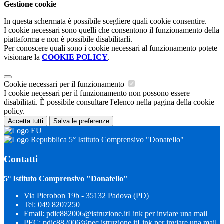
Gestione cookie
In questa schermata è possibile scegliere quali cookie consentire.
I cookie necessari sono quelli che consentono il funzionamento della
piattaforma e non è possibile disabilitarli.
Per conoscere quali sono i cookie necessari al funzionamento potete
visionare la
COOKIE POLICY
.
Cookie necessari per il funzionamento
I cookie necessari per il funzionamento non possono essere
disabilitati. È possibile consultare l'elenco nella pagina della cookie
policy.
Accetta tutti
Salva le preferenze
5° Istituto Comprensivo "Donatello"
Contatti
5° Istituto Comprensivo "Donatello"
Via Pierobon 19b - 35132 Padova (PD)
Tel:
049 8207250
Email:
pdic882006@istruzione.it
Link per inviare una mail
PEC:
pdic882006@pec.istruzione.it
Link per inviare una mail