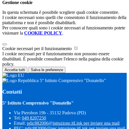
Gestione cookie
In questa schermata è possibile scegliere quali cookie consentire.
I cookie necessari sono quelli che consentono il funzionamento della
piattaforma e non è possibile disabilitarli.
Per conoscere quali sono i cookie necessari al funzionamento potete
visionare la
COOKIE POLICY
.
Cookie necessari per il funzionamento
I cookie necessari per il funzionamento non possono essere
disabilitati. È possibile consultare l'elenco nella pagina della cookie
policy.
Accetta tutti
Salva le preferenze
5° Istituto Comprensivo "Donatello"
Contatti
5° Istituto Comprensivo "Donatello"
Via Pierobon 19b - 35132 Padova (PD)
Tel:
049 8207250
Email:
pdic882006@istruzione.it
Link per inviare una mail
PEC:
pdic882006@pec.istruzione.it
Link per inviare una mail