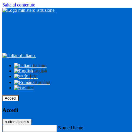
Salta al contenuto
Italiano
Italiano
English
中文
Română
বাংলা
Accedi
Accedi
button close
×
Nome Utente