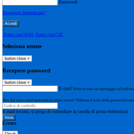
Password
Password dimenticata?
-
Entra con SPID
Entra con CIE
Seleziona utente
button close
×
Recupero password
button close
×
E-mail
Verrà inviato un messaggio all'indirizz
Non hai una e-mail associata al nome utente? Effettua il reset della password tram
E-mail inviata, si prega di controllare la casella di posta elettronica!
Errore
Chiudi