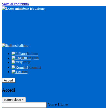
Salta al contenuto
Italiano
Italiano
English
中文
Română
বাংলা
Accedi
Accedi
button close
×
Nome Utente