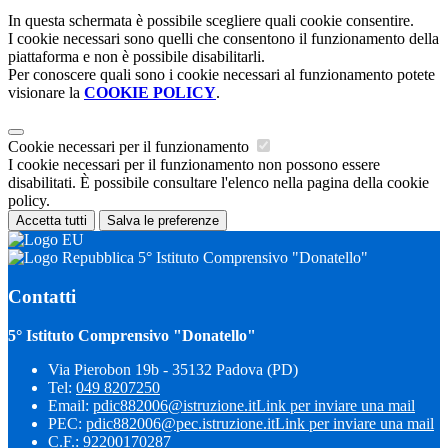
In questa schermata è possibile scegliere quali cookie consentire.
I cookie necessari sono quelli che consentono il funzionamento della
piattaforma e non è possibile disabilitarli.
Per conoscere quali sono i cookie necessari al funzionamento potete
visionare la
COOKIE POLICY
.
Cookie necessari per il funzionamento
I cookie necessari per il funzionamento non possono essere
disabilitati. È possibile consultare l'elenco nella pagina della cookie
policy.
Accetta tutti
Salva le preferenze
5° Istituto Comprensivo "Donatello"
Contatti
5° Istituto Comprensivo "Donatello"
Via Pierobon 19b - 35132 Padova (PD)
Tel:
049 8207250
Email:
pdic882006@istruzione.it
Link per inviare una mail
PEC:
pdic882006@pec.istruzione.it
Link per inviare una mail
C.F.: 92200170287