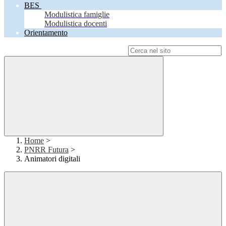
BES
Modulistica famiglie
Modulistica docenti
Orientamento
Campo di ricerca per le pagine del sito
Home
>
PNRR Futura
>
Animatori digitali