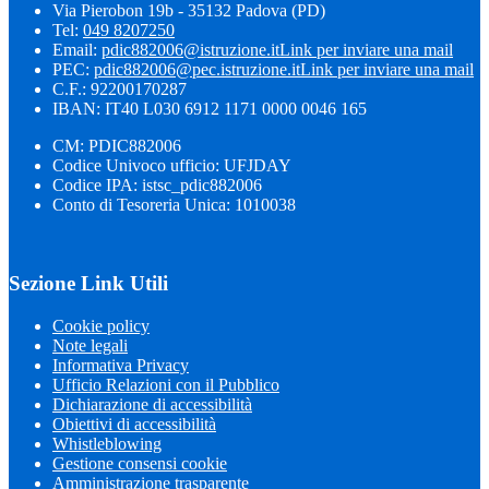
Via Pierobon 19b - 35132 Padova (PD)
Tel:
049 8207250
Email:
pdic882006@istruzione.it
Link per inviare una mail
PEC:
pdic882006@pec.istruzione.it
Link per inviare una mail
C.F.: 92200170287
IBAN: IT40 L030 6912 1171 0000 0046 165
CM: PDIC882006
Codice Univoco ufficio: UFJDAY
Codice IPA: istsc_pdic882006
Conto di Tesoreria Unica: 1010038
Sezione Link Utili
Cookie policy
Note legali
Informativa Privacy
Ufficio Relazioni con il Pubblico
Dichiarazione di accessibilità
Obiettivi di accessibilità
Whistleblowing
Gestione consensi cookie
Amministrazione trasparente