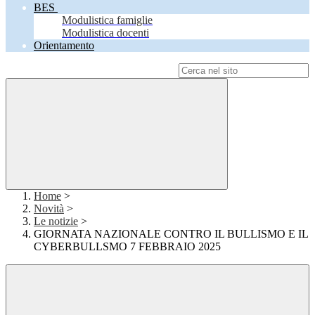
BES
Modulistica famiglie
Modulistica docenti
Orientamento
Campo di ricerca per le pagine del sito
Home
>
Novità
>
Le notizie
>
GIORNATA NAZIONALE CONTRO IL BULLISMO E IL
CYBERBULLSMO 7 FEBBRAIO 2025