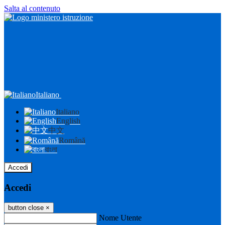
Salta al contenuto
Italiano
Italiano
English
中文
Română
বাংলা
Accedi
Accedi
button close
×
Nome Utente