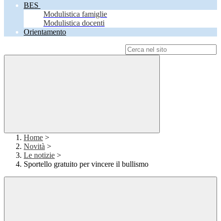
BES
Modulistica famiglie
Modulistica docenti
Orientamento
Campo di ricerca per le pagine del sito
Home
>
Novità
>
Le notizie
>
Sportello gratuito per vincere il bullismo