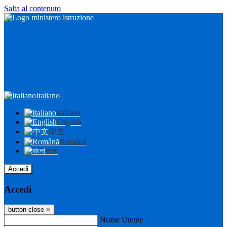
Salta al contenuto
Italiano
Italiano
English
中文
Română
বাংলা
Accedi
Accedi
button close
×
Nome Utente