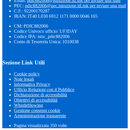
Email:
pdic882006@istruzione.it
Link per inviare una mail
PEC:
pdic882006@pec.istruzione.it
Link per inviare una mail
C.F.: 92200170287
IBAN: IT40 L030 6912 1171 0000 0046 165
CM: PDIC882006
Codice Univoco ufficio: UFJDAY
Codice IPA: istsc_pdic882006
Conto di Tesoreria Unica: 1010038
Sezione Link Utili
Cookie policy
Note legali
Informativa Privacy
Ufficio Relazioni con il Pubblico
Dichiarazione di accessibilità
Obiettivi di accessibilità
Whistleblowing
Gestione consensi cookie
Amministrazione trasparente
Pagina visualizzata
350
volte