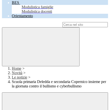
BES
Modulistica famiglie
Modulistica docenti
Orientamento
Campo di ricerca per le pagine del sito
Home
>
Novità
>
Le notizie
>
Scuola primaria Deledda e secondaria Copernico insieme per
la giornata contro il bullismo e cyberbullismo