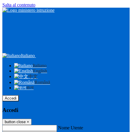
Salta al contenuto
Italiano
Italiano
English
中文
Română
বাংলা
Accedi
Accedi
button close
×
Nome Utente