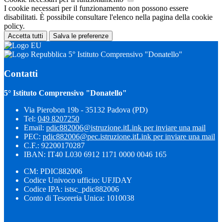
I cookie necessari per il funzionamento non possono essere
disabilitati. È possibile consultare l'elenco nella pagina della cookie
policy.
Accetta tutti
Salva le preferenze
5° Istituto Comprensivo "Donatello"
Contatti
5° Istituto Comprensivo "Donatello"
Via Pierobon 19b - 35132 Padova (PD)
Tel:
049 8207250
Email:
pdic882006@istruzione.it
Link per inviare una mail
PEC:
pdic882006@pec.istruzione.it
Link per inviare una mail
C.F.: 92200170287
IBAN: IT40 L030 6912 1171 0000 0046 165
CM: PDIC882006
Codice Univoco ufficio: UFJDAY
Codice IPA: istsc_pdic882006
Conto di Tesoreria Unica: 1010038