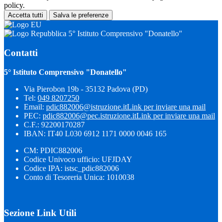
policy.
Accetta tutti
Salva le preferenze
5° Istituto Comprensivo "Donatello"
Contatti
5° Istituto Comprensivo "Donatello"
Via Pierobon 19b - 35132 Padova (PD)
Tel:
049 8207250
Email:
pdic882006@istruzione.it
Link per inviare una mail
PEC:
pdic882006@pec.istruzione.it
Link per inviare una mail
C.F.: 92200170287
IBAN: IT40 L030 6912 1171 0000 0046 165
CM: PDIC882006
Codice Univoco ufficio: UFJDAY
Codice IPA: istsc_pdic882006
Conto di Tesoreria Unica: 1010038
Sezione Link Utili