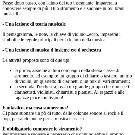
Passo dopo passo, con l'aiuto del tuo insegnante, imparerai a
conoscere sempre di più il tuo strumento e a suonare nuovi brani
musicali.
- Una lezione di teoria musicale
Il pentagramma, le note, la chiave di violino...ecco, imparerai i
simboli e le regole principali per la lettura della musica.
- Una lezione di musica d'insieme e/o d'orchestra
Le attività proposte sono di due tipi:
la prima
, assieme ai tuoi compagni della stessa classe di
strumento, ad esempio: un gruppo di chitarre o tastiere, un trio
di violini, un quartetto di clarinetti o un mix di vari strumenti;
la seconda, l'orchestra, ossia un grande gruppo che riunisce i
clarinettisti, violinisti, chitarristi e pianisti. Ai ragazzi e alle
ragazze piace moltissimo!
Fantastico, ma cosa suoneremo?
Ci piace suonare un pò di tutto, dalle colonne sonore al rock e il
pop, passando anche per la musica classica.
È obbligatorio comprare lo strumento?
Per imparare a suonare è necessario che ognuno abbia il proprio