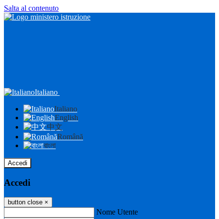
Salta al contenuto
Italiano
Italiano
English
中文
Română
বাংলা
Accedi
Accedi
button close
×
Nome Utente