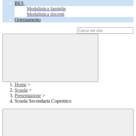
BES
Modulistica famiglie
Modulistica docenti
Orientamento
Campo di ricerca per le pagine del sito
Home
>
Scuola
>
Presentazione
>
Scuola Secondaria Copernico