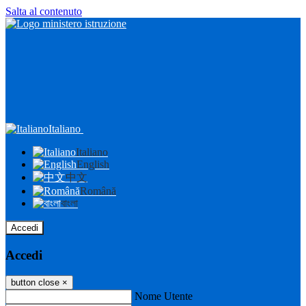
Salta al contenuto
Italiano
Italiano
English
中文
Română
বাংলা
Accedi
Accedi
button close
×
Nome Utente