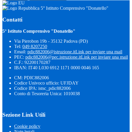
5° Istituto Comprensivo "Donatello"
Contatti
5° Istituto Comprensivo "Donatello"
Via Pierobon 19b - 35132 Padova (PD)
Tel:
049 8207250
Email:
pdic882006@istruzione.it
Link per inviare una mail
PEC:
pdic882006@pec.istruzione.it
Link per inviare una mail
C.F.: 92200170287
IBAN: IT40 L030 6912 1171 0000 0046 165
CM: PDIC882006
Codice Univoco ufficio: UFJDAY
Codice IPA: istsc_pdic882006
Conto di Tesoreria Unica: 1010038
Sezione Link Utili
Cookie policy
Note legali