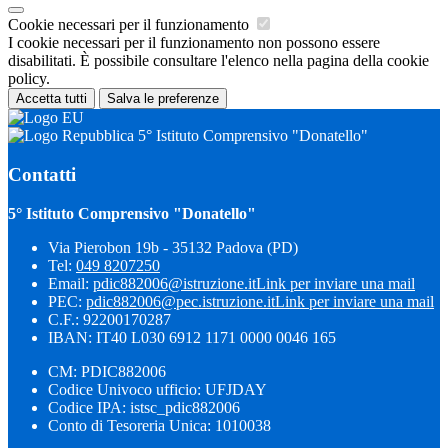
Cookie necessari per il funzionamento
I cookie necessari per il funzionamento non possono essere
disabilitati. È possibile consultare l'elenco nella pagina della cookie
policy.
Accetta tutti
Salva le preferenze
5° Istituto Comprensivo "Donatello"
Contatti
5° Istituto Comprensivo "Donatello"
Via Pierobon 19b - 35132 Padova (PD)
Tel:
049 8207250
Email:
pdic882006@istruzione.it
Link per inviare una mail
PEC:
pdic882006@pec.istruzione.it
Link per inviare una mail
C.F.: 92200170287
IBAN: IT40 L030 6912 1171 0000 0046 165
CM: PDIC882006
Codice Univoco ufficio: UFJDAY
Codice IPA: istsc_pdic882006
Conto di Tesoreria Unica: 1010038