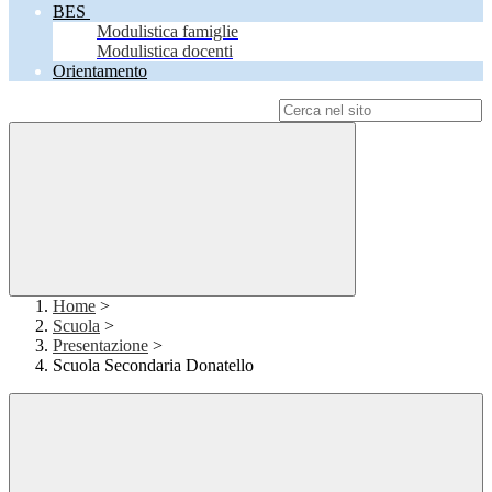
BES
Modulistica famiglie
Modulistica docenti
Orientamento
Campo di ricerca per le pagine del sito
Home
>
Scuola
>
Presentazione
>
Scuola Secondaria Donatello