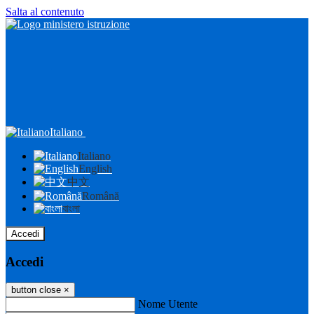
Salta al contenuto
Italiano
Italiano
English
中文
Română
বাংলা
Accedi
Accedi
button close
×
Nome Utente