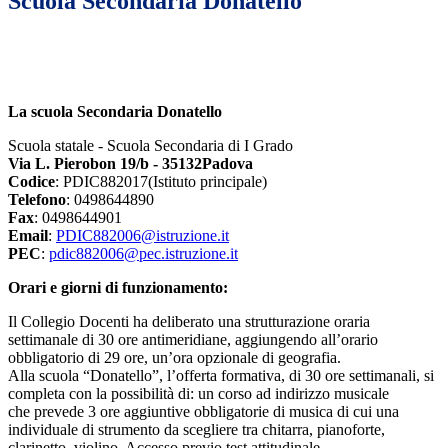
Scuola Secondaria Donatello
La scuola Secondaria Donatello
Scuola statale - Scuola Secondaria di I Grado
Via L. Pierobon 19/b - 35132Padova
Codice
: PDIC882017(Istituto principale)
Telefono
: 0498644890
Fax
: 0498644901
Email
:
PDIC882006@istruzione.it
PEC
:
pdic882006@pec.istruzione.it
Orari e giorni di funzionamento:
Il Collegio Docenti ha deliberato una strutturazione oraria
settimanale di 30 ore antimeridiane, aggiungendo all’orario
obbligatorio di 29 ore, un’ora opzionale di geografia.
Alla scuola “Donatello”, l’offerta formativa, di 30 ore settimanali, si
completa con la possibilità di: un corso ad indirizzo musicale
che prevede 3 ore aggiuntive obbligatorie di musica di cui una
individuale di strumento da scegliere tra chitarra, pianoforte,
clarinetto, violino. Accesso previo test attitudinale.