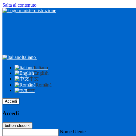
Salta al contenuto
Italiano
Italiano
English
中文
Română
বাংলা
Accedi
Accedi
button close
×
Nome Utente