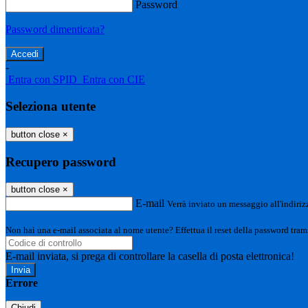
Password
Password dimenticata?
-
Entra con SPID
Entra con CIE
Seleziona utente
button close
×
Recupero password
button close
×
E-mail
Verrà inviato un messaggio all'indirizz
Non hai una e-mail associata al nome utente? Effettua il reset della password tram
E-mail inviata, si prega di controllare la casella di posta elettronica!
Errore
Chiudi