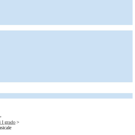
>
i I grado
>
sicale