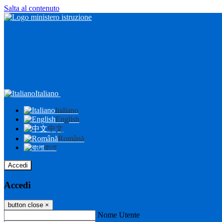
Salta al contenuto
Italiano
Italiano
English
中文
Română
বাংলা
Accedi
Accedi
button close
×
Nome Utente