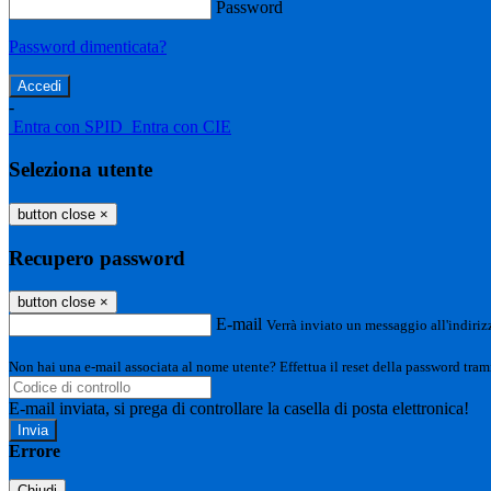
Password
Password dimenticata?
-
Entra con SPID
Entra con CIE
Seleziona utente
button close
×
Recupero password
button close
×
E-mail
Verrà inviato un messaggio all'indirizz
Non hai una e-mail associata al nome utente? Effettua il reset della password tram
E-mail inviata, si prega di controllare la casella di posta elettronica!
Errore
Chiudi