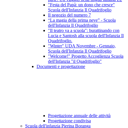
"Festa del Papà: un dono che cresce"
Scuola dell'Infanzia Il Quadrifoglio
Il negozio del numero 7
“La magia della prima neve” - Scuola
dell'Infanzia Il Quadrifoglio
"Il teatro va a scuola": burattinando con
Lucia e Santosh alla scuola dell'Infanzia Il
Quadrifoglio.
"Winter" UDA Novembre - Gennaio,
Scuola dell'Infanzia Il Quadrifoglio
"Welcome!" Progetto Accoglienza Scuola
dell'Infanzia "il Quadrifoglio"
Documenti e progettazione
Progettazione annuale delle attività
Progettazione condivisa
Scuola dell'infanzia Pierina Boranga