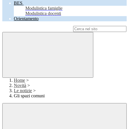
BES
Modulistica famiglie
Modulistica docenti
Orientamento
Campo di ricerca per le pagine del sito
Home
>
Novità
>
Le notizie
>
Gli spazi comuni