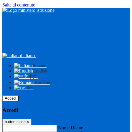
Salta al contenuto
Italiano
Italiano
English
中文
Română
বাংলা
Accedi
Accedi
button close
×
Nome Utente