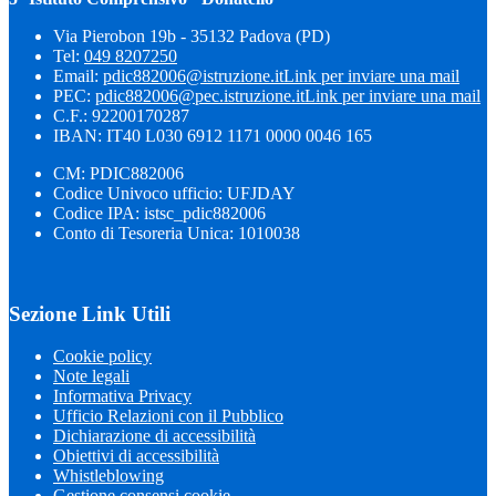
Via Pierobon 19b - 35132 Padova (PD)
Tel:
049 8207250
Email:
pdic882006@istruzione.it
Link per inviare una mail
PEC:
pdic882006@pec.istruzione.it
Link per inviare una mail
C.F.: 92200170287
IBAN: IT40 L030 6912 1171 0000 0046 165
CM: PDIC882006
Codice Univoco ufficio: UFJDAY
Codice IPA: istsc_pdic882006
Conto di Tesoreria Unica: 1010038
Sezione Link Utili
Cookie policy
Note legali
Informativa Privacy
Ufficio Relazioni con il Pubblico
Dichiarazione di accessibilità
Obiettivi di accessibilità
Whistleblowing
Gestione consensi cookie