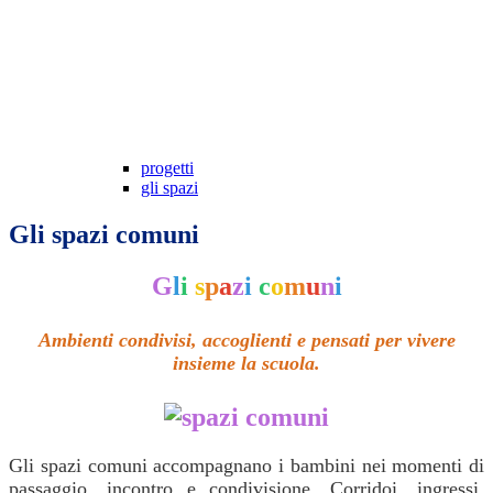
progetti
gli spazi
Gli spazi comuni
G
l
i
s
p
a
z
i
c
o
m
u
n
i
Ambienti condivisi, accoglienti e pensati per vivere
insieme la scuola.
Gli spazi comuni accompagnano i bambini nei momenti di
passaggio, incontro e condivisione. Corridoi, ingressi,