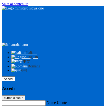
Salta al contenuto
Italiano
Italiano
English
中文
Română
বাংলা
Accedi
Accedi
button close
×
Nome Utente