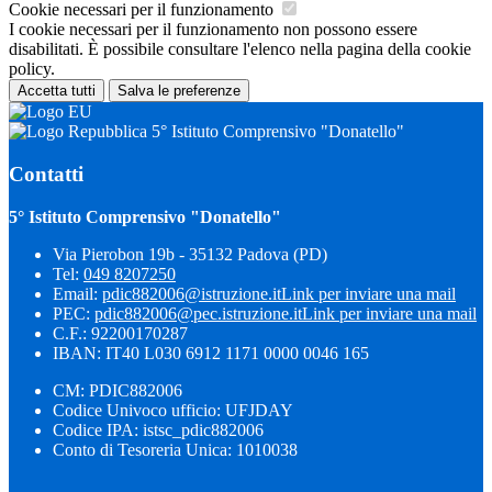
Cookie necessari per il funzionamento
I cookie necessari per il funzionamento non possono essere
disabilitati. È possibile consultare l'elenco nella pagina della cookie
policy.
Accetta tutti
Salva le preferenze
5° Istituto Comprensivo "Donatello"
Contatti
5° Istituto Comprensivo "Donatello"
Via Pierobon 19b - 35132 Padova (PD)
Tel:
049 8207250
Email:
pdic882006@istruzione.it
Link per inviare una mail
PEC:
pdic882006@pec.istruzione.it
Link per inviare una mail
C.F.: 92200170287
IBAN: IT40 L030 6912 1171 0000 0046 165
CM: PDIC882006
Codice Univoco ufficio: UFJDAY
Codice IPA: istsc_pdic882006
Conto di Tesoreria Unica: 1010038