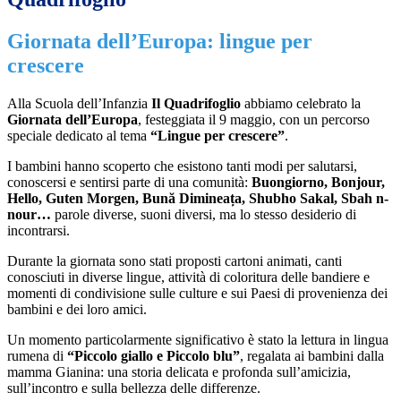
Giornata dell’Europa: lingue per
crescere
Alla Scuola dell’Infanzia
Il Quadrifoglio
abbiamo celebrato la
Giornata dell’Europa
, festeggiata il 9 maggio, con un percorso
speciale dedicato al tema
“Lingue per crescere”
.
I bambini hanno scoperto che esistono tanti modi per salutarsi,
conoscersi e sentirsi parte di una comunità:
Buongiorno, Bonjour,
Hello, Guten Morgen, Bună Dimineața, Shubho Sakal, Sbah n-
nour…
parole diverse, suoni diversi, ma lo stesso desiderio di
incontrarsi.
Durante la giornata sono stati proposti cartoni animati, canti
conosciuti in diverse lingue, attività di coloritura delle bandiere e
momenti di condivisione sulle culture e sui Paesi di provenienza dei
bambini e dei loro amici.
Un momento particolarmente significativo è stato la lettura in lingua
rumena di
“Piccolo giallo e Piccolo blu”
, regalata ai bambini dalla
mamma Gianina: una storia delicata e profonda sull’amicizia,
sull’incontro e sulla bellezza delle differenze.