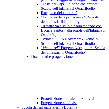
"Festa del Papà: un dono che cresce"
Scuola dell'Infanzia Il Quadrifoglio
Il negozio del numero 7
“La magia della prima neve” - Scuola
dell'Infanzia Il Quadrifoglio
"Il teatro va a scuola": burattinando con
Lucia e Santosh alla scuola dell'Infanzia Il
Quadrifoglio.
"Winter" UDA Novembre - Gennaio,
Scuola dell'Infanzia Il Quadrifoglio
"Welcome!" Progetto Accoglienza Scuola
dell'Infanzia "il Quadrifoglio"
Documenti e progettazione
Progettazione annuale delle attività
Progettazione condivisa
Scuola dell'infanzia Pierina Boranga