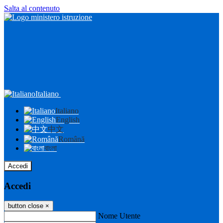
Salta al contenuto
Italiano
Italiano
English
中文
Română
বাংলা
Accedi
Accedi
button close
×
Nome Utente