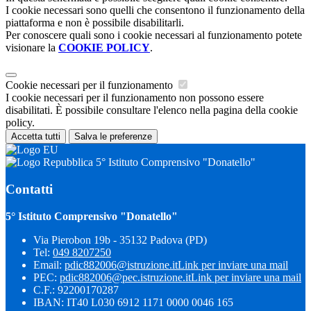
I cookie necessari sono quelli che consentono il funzionamento della
piattaforma e non è possibile disabilitarli.
Per conoscere quali sono i cookie necessari al funzionamento potete
visionare la
COOKIE POLICY
.
Cookie necessari per il funzionamento
I cookie necessari per il funzionamento non possono essere
disabilitati. È possibile consultare l'elenco nella pagina della cookie
policy.
Accetta tutti
Salva le preferenze
5° Istituto Comprensivo "Donatello"
Contatti
5° Istituto Comprensivo "Donatello"
Via Pierobon 19b - 35132 Padova (PD)
Tel:
049 8207250
Email:
pdic882006@istruzione.it
Link per inviare una mail
PEC:
pdic882006@pec.istruzione.it
Link per inviare una mail
C.F.: 92200170287
IBAN: IT40 L030 6912 1171 0000 0046 165