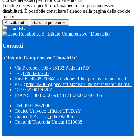
Cookie necessari per il funzionamento
I cookie necessari per il funzionamento non possono essere
disabilitati. È possibile consultare l'elenco nella pagina della cookie
policy.
Accetta tutti
Salva le preferenze
5° Istituto Comprensivo "Donatello"
Contatti
5° Istituto Comprensivo "Donatello"
Via Pierobon 19b - 35132 Padova (PD)
Tel:
049 8207250
Email:
pdic882006@istruzione.it
Link per inviare una mail
PEC:
pdic882006@pec.istruzione.it
Link per inviare una mail
C.F.: 92200170287
IBAN: IT40 L030 6912 1171 0000 0046 165
CM: PDIC882006
Codice Univoco ufficio: UFJDAY
Codice IPA: istsc_pdic882006
Conto di Tesoreria Unica: 1010038