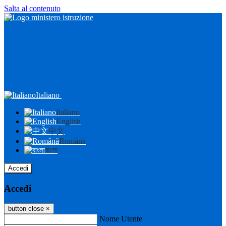
Salta al contenuto
Italiano
Italiano
English
中文
Română
বাংলা
Accedi
Accedi
button close
×
Nome Utente