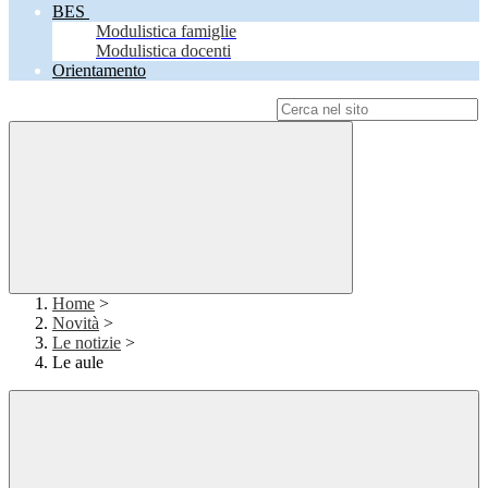
BES
Modulistica famiglie
Modulistica docenti
Orientamento
Campo di ricerca per le pagine del sito
Home
>
Novità
>
Le notizie
>
Le aule