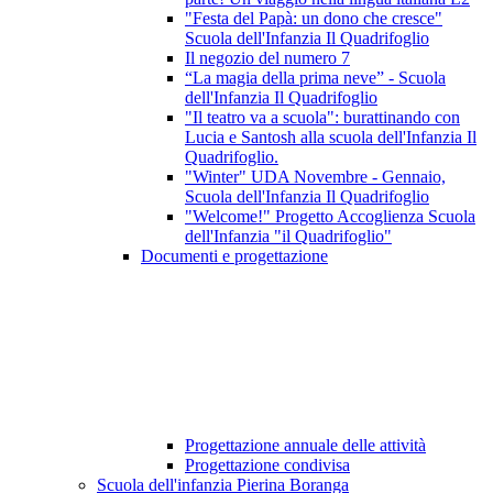
"Festa del Papà: un dono che cresce"
Scuola dell'Infanzia Il Quadrifoglio
Il negozio del numero 7
“La magia della prima neve” - Scuola
dell'Infanzia Il Quadrifoglio
"Il teatro va a scuola": burattinando con
Lucia e Santosh alla scuola dell'Infanzia Il
Quadrifoglio.
"Winter" UDA Novembre - Gennaio,
Scuola dell'Infanzia Il Quadrifoglio
"Welcome!" Progetto Accoglienza Scuola
dell'Infanzia "il Quadrifoglio"
Documenti e progettazione
Progettazione annuale delle attività
Progettazione condivisa
Scuola dell'infanzia Pierina Boranga