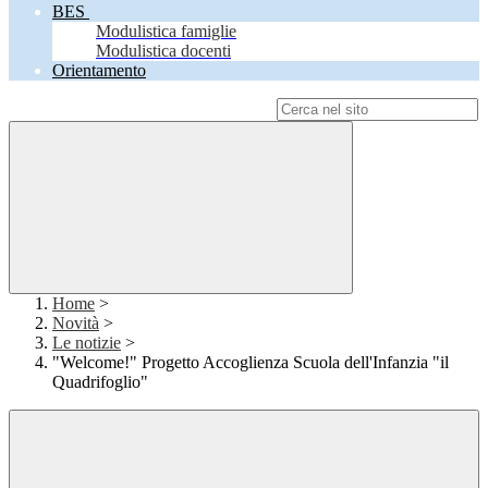
BES
Modulistica famiglie
Modulistica docenti
Orientamento
Campo di ricerca per le pagine del sito
Home
>
Novità
>
Le notizie
>
"Welcome!" Progetto Accoglienza Scuola dell'Infanzia "il
Quadrifoglio"