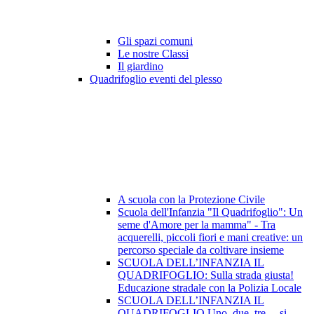
Gli spazi comuni
Le nostre Classi
Il giardino
Quadrifoglio eventi del plesso
A scuola con la Protezione Civile
Scuola dell'Infanzia "Il Quadrifoglio": Un
seme d'Amore per la mamma" - Tra
acquerelli, piccoli fiori e mani creative: un
percorso speciale da coltivare insieme
SCUOLA DELL’INFANZIA IL
QUADRIFOGLIO: Sulla strada giusta!
Educazione stradale con la Polizia Locale
SCUOLA DELL’INFANZIA IL
QUADRIFOGLIO Uno, due, tre… si