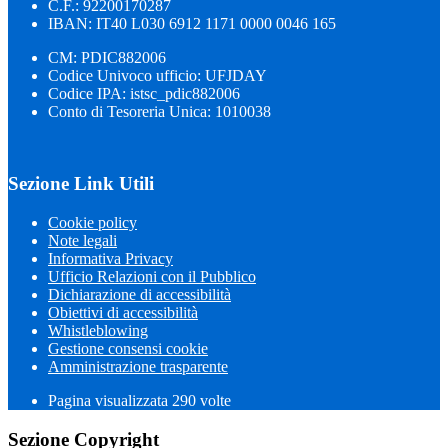
C.F.: 92200170287
IBAN: IT40 L030 6912 1171 0000 0046 165
CM: PDIC882006
Codice Univoco ufficio: UFJDAY
Codice IPA: istsc_pdic882006
Conto di Tesoreria Unica: 1010038
Sezione Link Utili
Cookie policy
Note legali
Informativa Privacy
Ufficio Relazioni con il Pubblico
Dichiarazione di accessibilità
Obiettivi di accessibilità
Whistleblowing
Gestione consensi cookie
Amministrazione trasparente
Pagina visualizzata
290
volte
Sezione Copyright