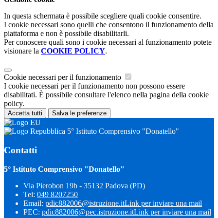
In questa schermata è possibile scegliere quali cookie consentire.
I cookie necessari sono quelli che consentono il funzionamento della
piattaforma e non è possibile disabilitarli.
Per conoscere quali sono i cookie necessari al funzionamento potete
visionare la
COOKIE POLICY
.
Cookie necessari per il funzionamento
I cookie necessari per il funzionamento non possono essere
disabilitati. È possibile consultare l'elenco nella pagina della cookie
policy.
Accetta tutti
Salva le preferenze
5° Istituto Comprensivo "Donatello"
Contatti
5° Istituto Comprensivo "Donatello"
Via Pierobon 19b - 35132 Padova (PD)
Tel:
049 8207250
Email:
pdic882006@istruzione.it
Link per inviare una mail
PEC:
pdic882006@pec.istruzione.it
Link per inviare una mail