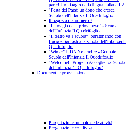
parte! Un viaggio nella lingua italiana L2
"Festa del Papà: un dono che cresce"
Scuola dell'Infanzia Il Quadrifoglio
Il negozio del numero 7
“La magia della prima neve” - Scuola
dell'Infanzia Il Quadrifoglio
"Il teatro va a scuola": burattinando con
Lucia e Santosh alla scuola dell'Infanzia Il
Quadrifoglio.
"Winter" UDA Novembre - Gennaio,
Scuola dell'Infanzia Il Quadrifoglio
"Welcome!" Progetto Accoglienza Scuola
dell'Infanzia "il Quadrifoglio"
Documenti e progettazione
Progettazione annuale delle attività
Progettazione condivisa