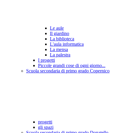
Le aule
Il giardino
La biblioteca
L'aula informatica
La mensa
La palestra
I progetti
Piccole grandi cose di ogni giorno...
Scuola secondaria di primo grado Copernico
progetti
gli spazi
Scuola secondaria di primo grado Donatello