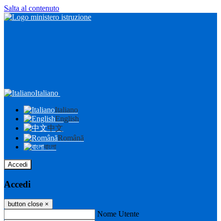
Salta al contenuto
Italiano
Italiano
English
中文
Română
বাংলা
Accedi
Accedi
button close
×
Nome Utente