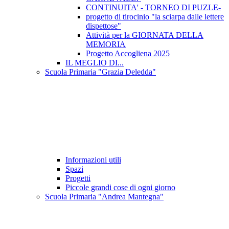
CONTINUITA' - TORNEO DI PUZLE-
progetto di tirocinio "la sciarpa dalle lettere
dispettose"
Attività per la GIORNATA DELLA
MEMORIA
Progetto Accogliena 2025
IL MEGLIO DI...
Scuola Primaria "Grazia Deledda"
Informazioni utili
Spazi
Progetti
Piccole grandi cose di ogni giorno
Scuola Primaria "Andrea Mantegna"