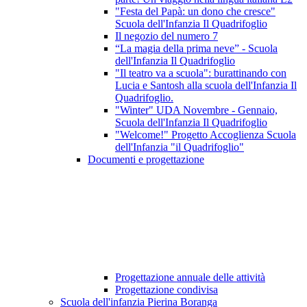
"Festa del Papà: un dono che cresce"
Scuola dell'Infanzia Il Quadrifoglio
Il negozio del numero 7
“La magia della prima neve” - Scuola
dell'Infanzia Il Quadrifoglio
"Il teatro va a scuola": burattinando con
Lucia e Santosh alla scuola dell'Infanzia Il
Quadrifoglio.
"Winter" UDA Novembre - Gennaio,
Scuola dell'Infanzia Il Quadrifoglio
"Welcome!" Progetto Accoglienza Scuola
dell'Infanzia "il Quadrifoglio"
Documenti e progettazione
Progettazione annuale delle attività
Progettazione condivisa
Scuola dell'infanzia Pierina Boranga