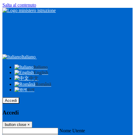
Salta al contenuto
Italiano
Italiano
English
中文
Română
বাংলা
Accedi
Accedi
button close
×
Nome Utente