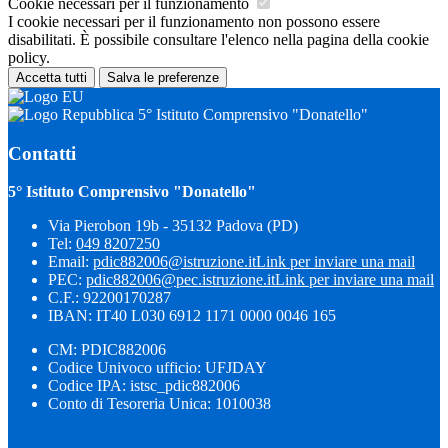
Cookie necessari per il funzionamento
I cookie necessari per il funzionamento non possono essere
disabilitati. È possibile consultare l'elenco nella pagina della cookie
policy.
Accetta tutti
Salva le preferenze
5° Istituto Comprensivo "Donatello"
Contatti
5° Istituto Comprensivo "Donatello"
Via Pierobon 19b - 35132 Padova (PD)
Tel:
049 8207250
Email:
pdic882006@istruzione.it
Link per inviare una mail
PEC:
pdic882006@pec.istruzione.it
Link per inviare una mail
C.F.: 92200170287
IBAN: IT40 L030 6912 1171 0000 0046 165
CM: PDIC882006
Codice Univoco ufficio: UFJDAY
Codice IPA: istsc_pdic882006
Conto di Tesoreria Unica: 1010038