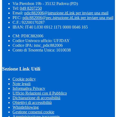
Via Pierobon 19b - 35132 Padova (PD)
Tel:
049 8207250
Email:
pdic882006@istruzione.it
Link per inviare una mail
PEC:
pdic882006@pec.istruzione.it
Link per inviare una mail
C.F.: 92200170287
IBAN: IT40 L030 6912 1171 0000 0046 165
CM: PDIC882006
Codice Univoco ufficio: UFJDAY
Codice IPA: istsc_pdic882006
Conto di Tesoreria Unica: 1010038
Sezione Link Utili
Cookie policy
Note legali
Informativa Privacy
Ufficio Relazioni con il Pubblico
Dichiarazione di accessibilità
Obiettivi di accessibilità
Whistleblowing
Gestione consensi cookie
Amministrazione trasparente