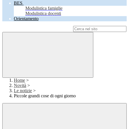
BES
Modulistica famiglie
Modulistica docenti
Orientamento
Campo di ricerca per le pagine del sito
Home
>
Novità
>
Le notizie
>
Piccole grandi cose di ogni giorno