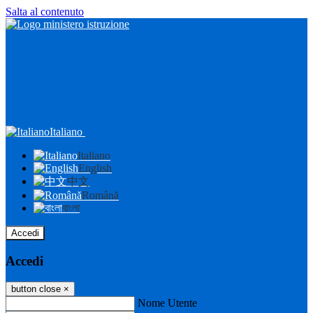
Salta al contenuto
Italiano
Italiano
English
中文
Română
বাংলা
Accedi
Accedi
button close
×
Nome Utente