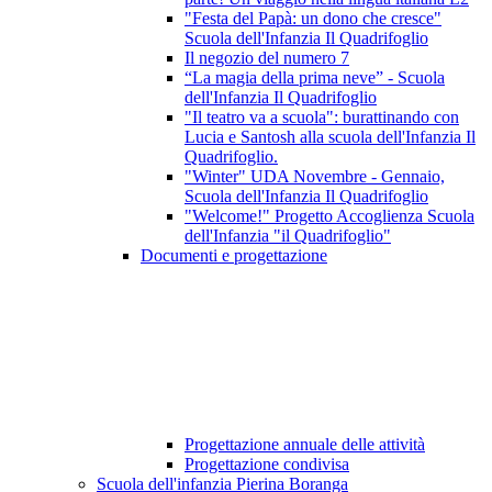
"Festa del Papà: un dono che cresce"
Scuola dell'Infanzia Il Quadrifoglio
Il negozio del numero 7
“La magia della prima neve” - Scuola
dell'Infanzia Il Quadrifoglio
"Il teatro va a scuola": burattinando con
Lucia e Santosh alla scuola dell'Infanzia Il
Quadrifoglio.
"Winter" UDA Novembre - Gennaio,
Scuola dell'Infanzia Il Quadrifoglio
"Welcome!" Progetto Accoglienza Scuola
dell'Infanzia "il Quadrifoglio"
Documenti e progettazione
Progettazione annuale delle attività
Progettazione condivisa
Scuola dell'infanzia Pierina Boranga