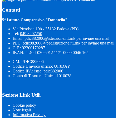
Contatti
5° Istituto Comprensivo "Donatello"
Via Pierobon 19b - 35132 Padova (PD)
Tel:
049 8207250
Email:
pdic882006@istruzione.it
Link per inviare una mail
PEC:
pdic882006@pec.istruzione.it
Link per inviare una mail
C.F.: 92200170287
IBAN: IT40 L030 6912 1171 0000 0046 165
CM: PDIC882006
Codice Univoco ufficio: UFJDAY
Codice IPA: istsc_pdic882006
Conto di Tesoreria Unica: 1010038
Sezione Link Utili
Cookie policy
Note legali
Informativa Privacy