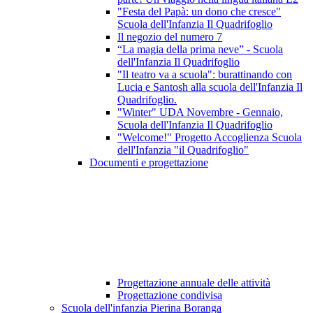
"Festa del Papà: un dono che cresce"
Scuola dell'Infanzia Il Quadrifoglio
Il negozio del numero 7
“La magia della prima neve” - Scuola
dell'Infanzia Il Quadrifoglio
"Il teatro va a scuola": burattinando con
Lucia e Santosh alla scuola dell'Infanzia Il
Quadrifoglio.
"Winter" UDA Novembre - Gennaio,
Scuola dell'Infanzia Il Quadrifoglio
"Welcome!" Progetto Accoglienza Scuola
dell'Infanzia "il Quadrifoglio"
Documenti e progettazione
Progettazione annuale delle attività
Progettazione condivisa
Scuola dell'infanzia Pierina Boranga