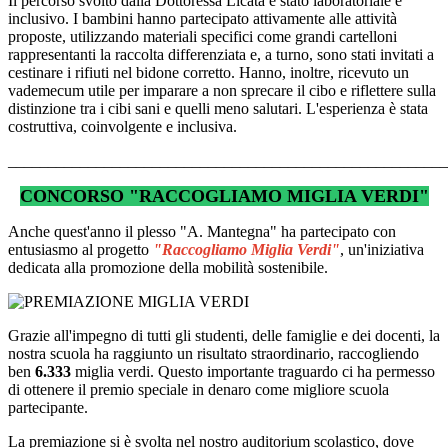
Il percorso svolto dalla Dottoressa Licata è stato laboratoriale e
inclusivo. I bambini hanno partecipato attivamente alle attività
proposte, utilizzando materiali specifici come grandi cartelloni
rappresentanti la raccolta differenziata e, a turno, sono stati invitati a
cestinare i rifiuti nel bidone corretto. Hanno, inoltre, ricevuto un
vademecum utile per imparare a non sprecare il cibo e riflettere sulla
distinzione tra i cibi sani e quelli meno salutari. L'esperienza è stata
costruttiva, coinvolgente e inclusiva.
_______________________________________________________
CONCORSO "RACCOGLIAMO MIGLIA VERDI"
Anche quest'anno il plesso "A. Mantegna" ha partecipato con
entusiasmo al progetto
"Raccogliamo Miglia Verdi"
, un'iniziativa
dedicata alla promozione della mobilità sostenibile.
Grazie all'impegno di tutti gli studenti, delle famiglie e dei docenti, la
nostra scuola ha raggiunto un risultato straordinario, raccogliendo
ben
6.333
miglia verdi. Questo importante traguardo ci ha permesso
di ottenere il premio speciale in denaro come migliore scuola
partecipante.
La premiazione si è svolta nel nostro auditorium scolastico, dove