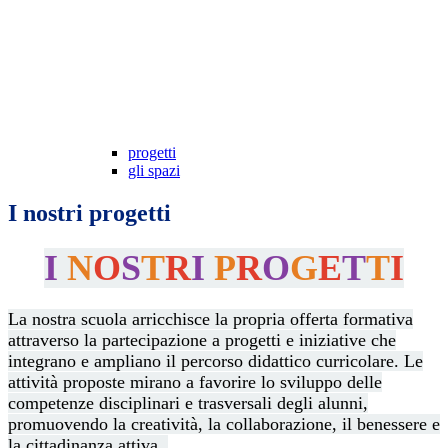
progetti
gli spazi
I nostri progetti
I
N
O
S
T
R
I
P
R
O
G
E
T
T
I
La nostra scuola arricchisce la propria offerta formativa
attraverso la partecipazione a progetti e iniziative che
integrano e ampliano il percorso didattico curricolare. Le
attività proposte mirano a favorire lo sviluppo delle
competenze disciplinari e trasversali degli alunni,
promuovendo la creatività, la collaborazione, il benessere e
la cittadinanza attiva.