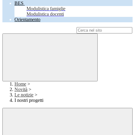
BES
Modulistica famiglie
Modulistica docenti
Orientamento
Campo di ricerca per le pagine del sito
Home
>
Novità
>
Le notizie
>
I nostri progetti