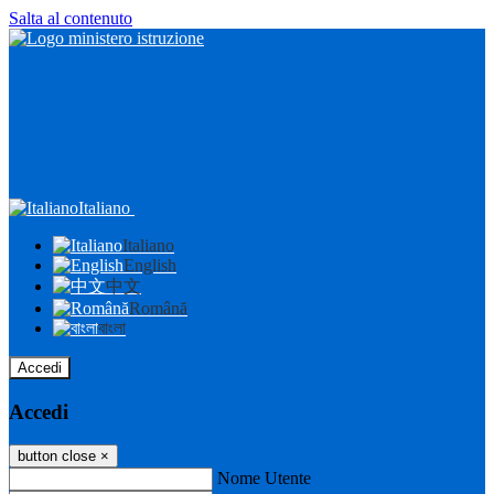
Salta al contenuto
Italiano
Italiano
English
中文
Română
বাংলা
Accedi
Accedi
button close
×
Nome Utente