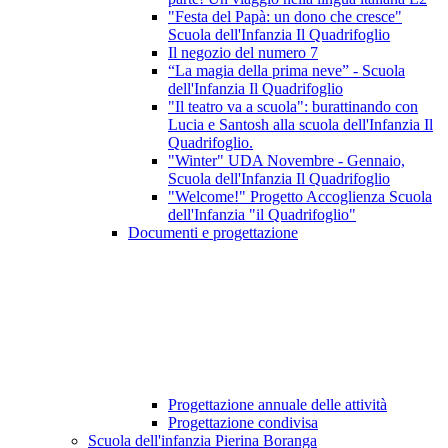
"Festa del Papà: un dono che cresce"
Scuola dell'Infanzia Il Quadrifoglio
Il negozio del numero 7
“La magia della prima neve” - Scuola
dell'Infanzia Il Quadrifoglio
"Il teatro va a scuola": burattinando con
Lucia e Santosh alla scuola dell'Infanzia Il
Quadrifoglio.
"Winter" UDA Novembre - Gennaio,
Scuola dell'Infanzia Il Quadrifoglio
"Welcome!" Progetto Accoglienza Scuola
dell'Infanzia "il Quadrifoglio"
Documenti e progettazione
Progettazione annuale delle attività
Progettazione condivisa
Scuola dell'infanzia Pierina Boranga