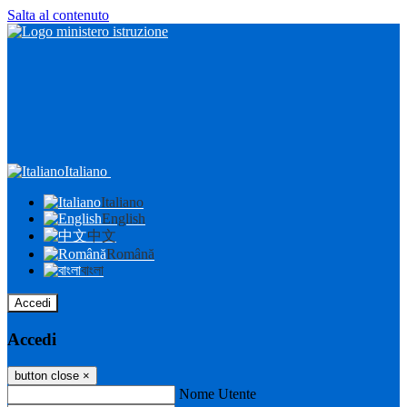
Salta al contenuto
Italiano
Italiano
English
中文
Română
বাংলা
Accedi
Accedi
button close
×
Nome Utente