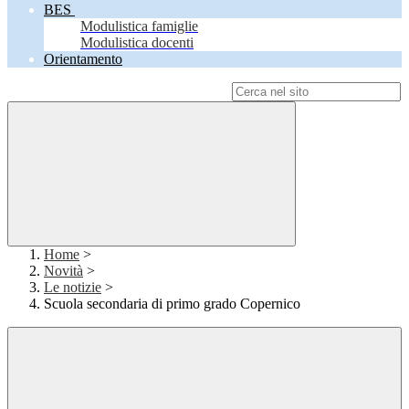
BES
Modulistica famiglie
Modulistica docenti
Orientamento
Campo di ricerca per le pagine del sito
Home
>
Novità
>
Le notizie
>
Scuola secondaria di primo grado Copernico