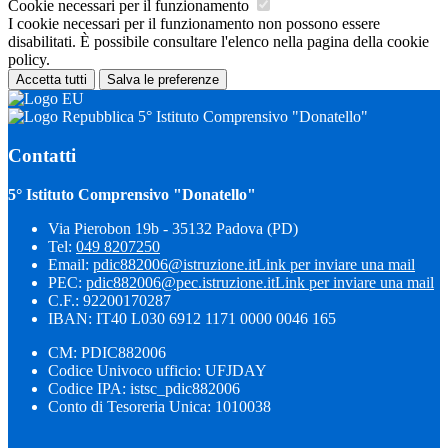
Cookie necessari per il funzionamento
I cookie necessari per il funzionamento non possono essere
disabilitati. È possibile consultare l'elenco nella pagina della cookie
policy.
Accetta tutti
Salva le preferenze
5° Istituto Comprensivo "Donatello"
Contatti
5° Istituto Comprensivo "Donatello"
Via Pierobon 19b - 35132 Padova (PD)
Tel:
049 8207250
Email:
pdic882006@istruzione.it
Link per inviare una mail
PEC:
pdic882006@pec.istruzione.it
Link per inviare una mail
C.F.: 92200170287
IBAN: IT40 L030 6912 1171 0000 0046 165
CM: PDIC882006
Codice Univoco ufficio: UFJDAY
Codice IPA: istsc_pdic882006
Conto di Tesoreria Unica: 1010038