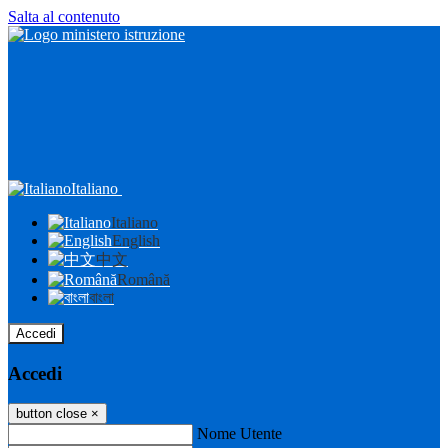
Salta al contenuto
Italiano
Italiano
English
中文
Română
বাংলা
Accedi
Accedi
button close
×
Nome Utente