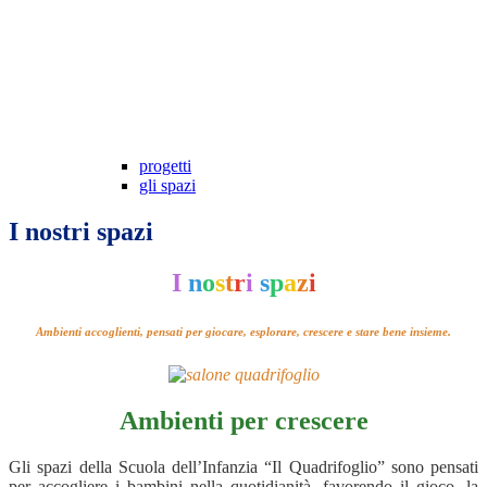
progetti
gli spazi
I nostri spazi
I
n
o
s
t
r
i
s
p
a
z
i
Ambienti accoglienti, pensati per giocare, esplorare, crescere e stare bene insieme.
Ambienti per crescere
Gli spazi della Scuola dell’Infanzia “Il Quadrifoglio” sono pensati
per accogliere i bambini nella quotidianità, favorendo il gioco, la