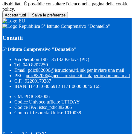
disabilitati. È possibile consultare l'elenco nella pagina della cookie
policy.
Accetta tutti
Salva le preferenze
5° Istituto Comprensivo "Donatello"
Contatti
5° Istituto Comprensivo "Donatello"
Via Pierobon 19b - 35132 Padova (PD)
Tel:
049 8207250
Email:
pdic882006@istruzione.it
Link per inviare una mail
PEC:
pdic882006@pec.istruzione.it
Link per inviare una mail
C.F.: 92200170287
IBAN: IT40 L030 6912 1171 0000 0046 165
CM: PDIC882006
Codice Univoco ufficio: UFJDAY
Codice IPA: istsc_pdic882006
Conto di Tesoreria Unica: 1010038