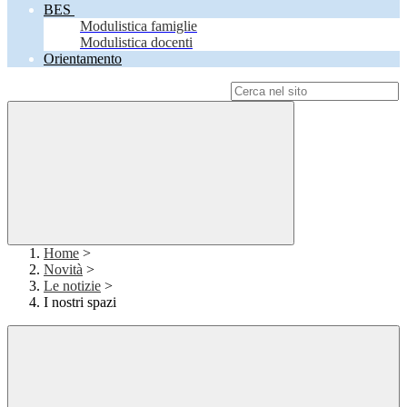
BES
Modulistica famiglie
Modulistica docenti
Orientamento
Campo di ricerca per le pagine del sito
Home
>
Novità
>
Le notizie
>
I nostri spazi