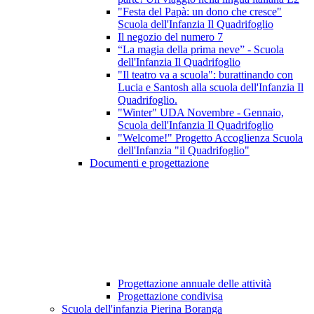
"Festa del Papà: un dono che cresce"
Scuola dell'Infanzia Il Quadrifoglio
Il negozio del numero 7
“La magia della prima neve” - Scuola
dell'Infanzia Il Quadrifoglio
"Il teatro va a scuola": burattinando con
Lucia e Santosh alla scuola dell'Infanzia Il
Quadrifoglio.
"Winter" UDA Novembre - Gennaio,
Scuola dell'Infanzia Il Quadrifoglio
"Welcome!" Progetto Accoglienza Scuola
dell'Infanzia "il Quadrifoglio"
Documenti e progettazione
Progettazione annuale delle attività
Progettazione condivisa
Scuola dell'infanzia Pierina Boranga