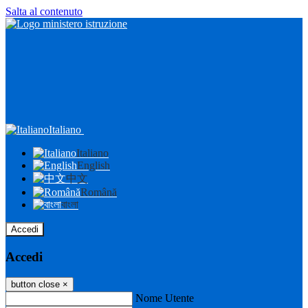
Salta al contenuto
Italiano
Italiano
English
中文
Română
বাংলা
Accedi
Accedi
button close
×
Nome Utente