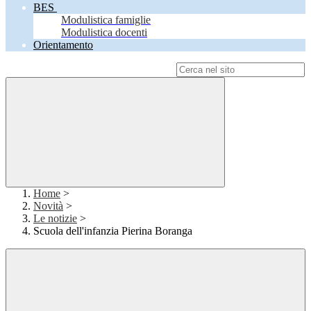
BES
Modulistica famiglie
Modulistica docenti
Orientamento
Campo di ricerca per le pagine del sito
Home
>
Novità
>
Le notizie
>
Scuola dell'infanzia Pierina Boranga