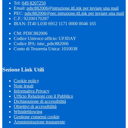
Tel:
049 8207250
Email:
pdic882006@istruzione.it
Link per inviare una mail
PEC:
pdic882006@pec.istruzione.it
Link per inviare una mail
C.F.: 92200170287
IBAN: IT40 L030 6912 1171 0000 0046 165
CM: PDIC882006
Codice Univoco ufficio: UFJDAY
Codice IPA: istsc_pdic882006
Conto di Tesoreria Unica: 1010038
Sezione Link Utili
Cookie policy
Note legali
Informativa Privacy
Ufficio Relazioni con il Pubblico
Dichiarazione di accessibilità
Obiettivi di accessibilità
Whistleblowing
Gestione consensi cookie
Amministrazione trasparente