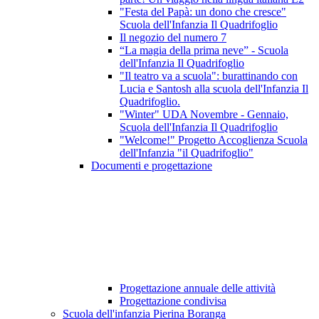
"Festa del Papà: un dono che cresce"
Scuola dell'Infanzia Il Quadrifoglio
Il negozio del numero 7
“La magia della prima neve” - Scuola
dell'Infanzia Il Quadrifoglio
"Il teatro va a scuola": burattinando con
Lucia e Santosh alla scuola dell'Infanzia Il
Quadrifoglio.
"Winter" UDA Novembre - Gennaio,
Scuola dell'Infanzia Il Quadrifoglio
"Welcome!" Progetto Accoglienza Scuola
dell'Infanzia "il Quadrifoglio"
Documenti e progettazione
Progettazione annuale delle attività
Progettazione condivisa
Scuola dell'infanzia Pierina Boranga