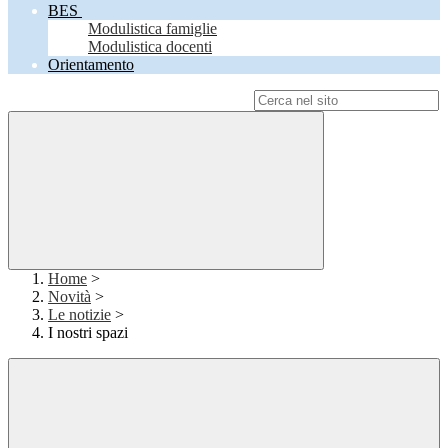
BES
Modulistica famiglie
Modulistica docenti
Orientamento
Campo di ricerca per le pagine del sito
Home
>
Novità
>
Le notizie
>
I nostri spazi