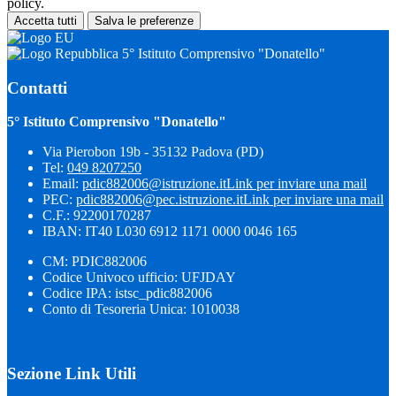
policy.
Accetta tutti
Salva le preferenze
5° Istituto Comprensivo "Donatello"
Contatti
5° Istituto Comprensivo "Donatello"
Via Pierobon 19b - 35132 Padova (PD)
Tel:
049 8207250
Email:
pdic882006@istruzione.it
Link per inviare una mail
PEC:
pdic882006@pec.istruzione.it
Link per inviare una mail
C.F.: 92200170287
IBAN: IT40 L030 6912 1171 0000 0046 165
CM: PDIC882006
Codice Univoco ufficio: UFJDAY
Codice IPA: istsc_pdic882006
Conto di Tesoreria Unica: 1010038
Sezione Link Utili