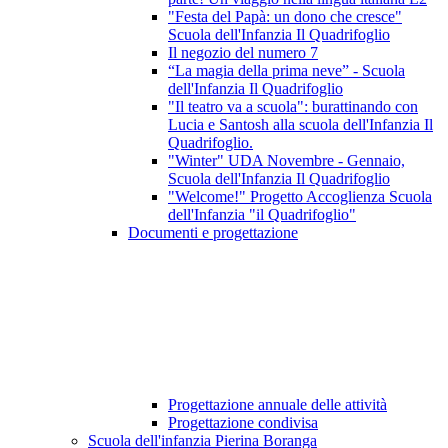
"Festa del Papà: un dono che cresce"
Scuola dell'Infanzia Il Quadrifoglio
Il negozio del numero 7
“La magia della prima neve” - Scuola
dell'Infanzia Il Quadrifoglio
"Il teatro va a scuola": burattinando con
Lucia e Santosh alla scuola dell'Infanzia Il
Quadrifoglio.
"Winter" UDA Novembre - Gennaio,
Scuola dell'Infanzia Il Quadrifoglio
"Welcome!" Progetto Accoglienza Scuola
dell'Infanzia "il Quadrifoglio"
Documenti e progettazione
Progettazione annuale delle attività
Progettazione condivisa
Scuola dell'infanzia Pierina Boranga