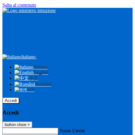
Salta al contenuto
Italiano
Italiano
English
中文
Română
বাংলা
Accedi
Accedi
button close
×
Nome Utente