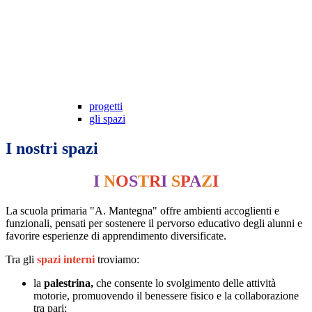
progetti
gli spazi
I nostri spazi
I
N
O
S
T
R
I
S
P
A
Z
I
La scuola primaria "A. Mantegna" offre ambienti accoglienti e
funzionali, pensati per sostenere il pervorso educativo degli alunni e
favorire esperienze di apprendimento diversificate.
Tra gli
spazi interni
troviamo:
la
palestrina,
che consente lo svolgimento delle attività
motorie, promuovendo il benessere fisico e la collaborazione
tra pari;