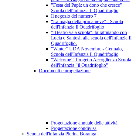
"Festa del Papà: un dono che cresce"
Scuola dell'Infanzia Il Quadrifoglio
Il negozio del numero 7
“La magia della prima neve” - Scuola
dell'Infanzia Il Quadrifoglio
"Il teatro va a scuola": burattinando con
Lucia e Santosh alla scuola dell'Infanzia Il
Quadrifoglio.
"Winter" UDA Novembre - Gennaio,
Scuola dell'Infanzia Il Quadrifoglio
"Welcome!" Progetto Accoglienza Scuola
dell'Infanzia "il Quadrifoglio"
Documenti e progettazione
Progettazione annuale delle attività
Progettazione condivisa
Scuola dell'infanzia Pierina Boranga