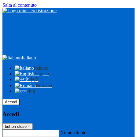
Salta al contenuto
Italiano
Italiano
English
中文
Română
বাংলা
Accedi
Accedi
button close
×
Nome Utente