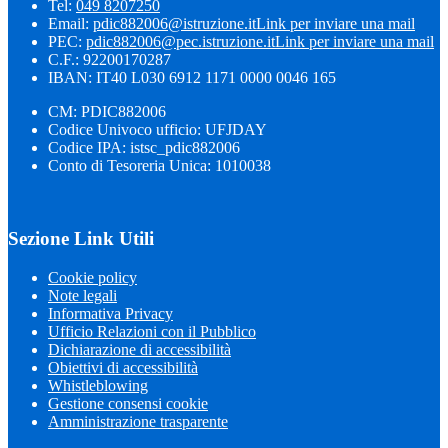
Tel:
049 8207250
Email:
pdic882006@istruzione.it
Link per inviare una mail
PEC:
pdic882006@pec.istruzione.it
Link per inviare una mail
C.F.: 92200170287
IBAN: IT40 L030 6912 1171 0000 0046 165
CM: PDIC882006
Codice Univoco ufficio: UFJDAY
Codice IPA: istsc_pdic882006
Conto di Tesoreria Unica: 1010038
Sezione Link Utili
Cookie policy
Note legali
Informativa Privacy
Ufficio Relazioni con il Pubblico
Dichiarazione di accessibilità
Obiettivi di accessibilità
Whistleblowing
Gestione consensi cookie
Amministrazione trasparente