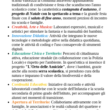
scuola valorizza la comunità attraverso appuntamenti
tradizionali di condivisione e festa che scandiscono l'anno
scolastico come: la caratteristica
castagnata d'autunno
,
il
progetto di Natale
con lo spettacolo a tema
e la grande festa
finale con
il
saluto di fine anno
, momenti preziosi di incontro
tra scuola e famiglie.
Creatività, Arte e Musica:
Laboratori espressivi, musicali e
artistici per stimolare la fantasia e la manualità dei bambini.
Innovazione Didattica:
Attività che integrano le nuove
tecnologie e metodologie attive nella didattica quotidiana,
come le attività di coding e l'uso consapevole di strumenti
digitali.
Educazione Civica e Territorio:
Percorsi di cittadinanza
attiva, educazione stradale (in collaborazione con la Polizia
Locale) e rispetto per l'ambiente. In quest'ottica si inserisce il
progetto
"L'Orto delle Amicizie"
, dove i bambini, grazie
anche alla nostra
serra scolastica
, si prendono cura della
natura e imparano il valore della biodiversità e della
cooperazione.
Continuità Educativa:
Iniziative di raccordo e attività
laboratoriali condivise con le scuole dell'Infanzia e la scuola
secondaria di primo grado dell'Istituto, per accompagnare gli
alunni nei momenti di transizione.
Apertura al Territorio:
Collaboriamo attivamente con le
famiglie, le associazioni e le realtà culturali del quartiere e