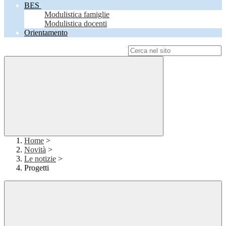
BES
Modulistica famiglie
Modulistica docenti
Orientamento
Campo di ricerca per le pagine del sito
Home
>
Novità
>
Le notizie
>
Progetti