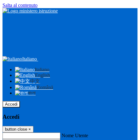
Salta al contenuto
Italiano
Italiano
English
中文
Română
বাংলা
Accedi
Accedi
button close
×
Nome Utente