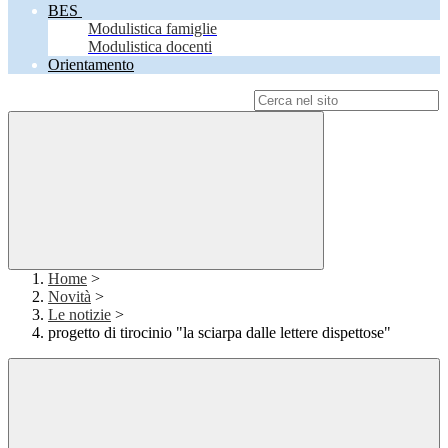
BES
Modulistica famiglie
Modulistica docenti
Orientamento
Campo di ricerca per le pagine del sito
Home
>
Novità
>
Le notizie
>
progetto di tirocinio "la sciarpa dalle lettere dispettose"