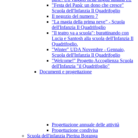
"Festa del Papà: un dono che cresce"
Scuola dell'Infanzia Il Quadrifoglio
Il negozio del numero 7
“La magia della prima neve” - Scuola
dell'Infanzia Il Quadrifoglio
"Il teatro va a scuola": burattinando con
Lucia e Santosh alla scuola dell'Infanzia Il
Quadrifoglio.
"Winter" UDA Novembre - Gennaio,
Scuola dell'Infanzia Il Quadrifoglio
"Welcome!" Progetto Accoglienza Scuola
dell'Infanzia "il Quadrifoglio"
Documenti e progettazione
Progettazione annuale delle attività
Progettazione condivisa
Scuola dell'infanzia Pierina Boranga