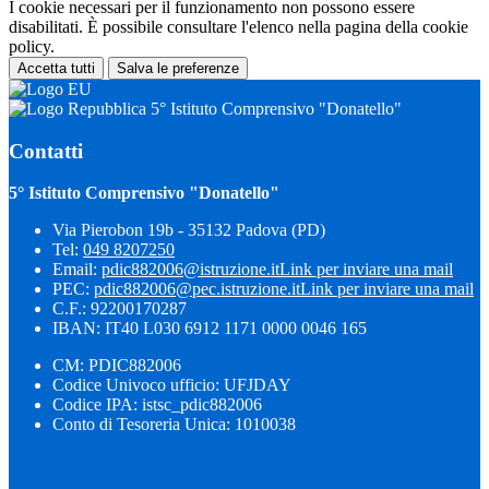
I cookie necessari per il funzionamento non possono essere
disabilitati. È possibile consultare l'elenco nella pagina della cookie
policy.
Accetta tutti
Salva le preferenze
5° Istituto Comprensivo "Donatello"
Contatti
5° Istituto Comprensivo "Donatello"
Via Pierobon 19b - 35132 Padova (PD)
Tel:
049 8207250
Email:
pdic882006@istruzione.it
Link per inviare una mail
PEC:
pdic882006@pec.istruzione.it
Link per inviare una mail
C.F.: 92200170287
IBAN: IT40 L030 6912 1171 0000 0046 165
CM: PDIC882006
Codice Univoco ufficio: UFJDAY
Codice IPA: istsc_pdic882006
Conto di Tesoreria Unica: 1010038