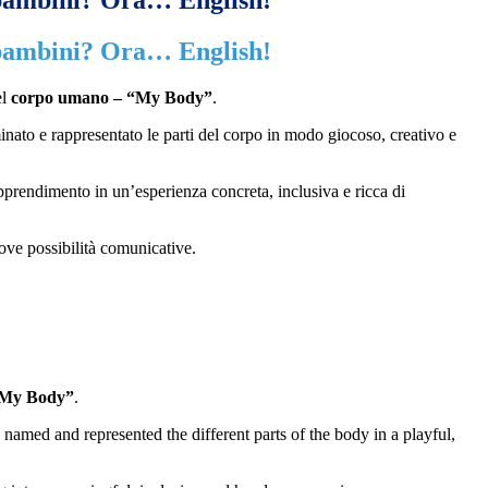
 bambini? Ora… English!
 bambini? Ora… English!
el
corpo umano – “My Body”
.
inato e rappresentato le parti del corpo in modo giocoso, creativo e
pprendimento in un’esperienza concreta, inclusiva e ricca di
ove possibilità comunicative.
“My Body”
.
named and represented the different parts of the body in a playful,