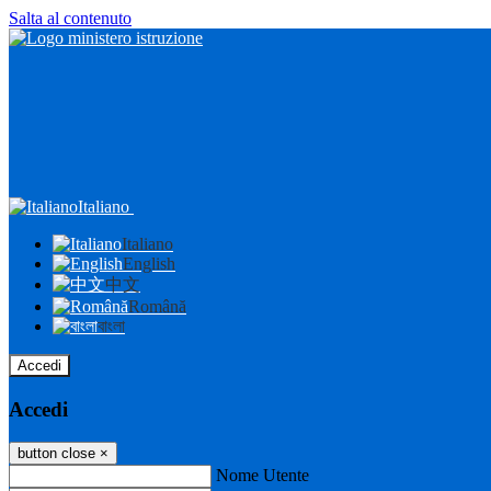
Salta al contenuto
Italiano
Italiano
English
中文
Română
বাংলা
Accedi
Accedi
button close
×
Nome Utente