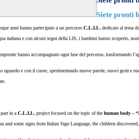
Siete pronti
Siete pronti
 cinque anni hanno partecipato a un percorso
C.L.I.L.
dedicato al tema d
gua italiana e con alcuni segni della LIS, i bambini hanno scoperto, nom
 e impronte hanno accompagnato ogni fase del percorso, trasformando l’a
lo sguardo e con il cuore, sperimentando nuove parole, nuovi gesti e nu
me.
 part in a
C.L.I.L.
project focused on the topic of the
human body – 
an and some signs from Italian Sign Language, the children discovered, 