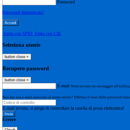
Password
Password dimenticata?
-
Entra con SPID
Entra con CIE
Seleziona utente
button close
×
Recupero password
button close
×
E-mail
Verrà inviato un messaggio all'indirizz
Non hai una e-mail associata al nome utente? Effettua il reset della password tram
E-mail inviata, si prega di controllare la casella di posta elettronica!
Errore
Chiudi