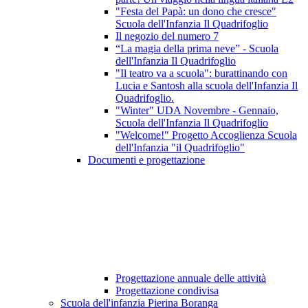
"Festa del Papà: un dono che cresce"
Scuola dell'Infanzia Il Quadrifoglio
Il negozio del numero 7
“La magia della prima neve” - Scuola
dell'Infanzia Il Quadrifoglio
"Il teatro va a scuola": burattinando con
Lucia e Santosh alla scuola dell'Infanzia Il
Quadrifoglio.
"Winter" UDA Novembre - Gennaio,
Scuola dell'Infanzia Il Quadrifoglio
"Welcome!" Progetto Accoglienza Scuola
dell'Infanzia "il Quadrifoglio"
Documenti e progettazione
Progettazione annuale delle attività
Progettazione condivisa
Scuola dell'infanzia Pierina Boranga