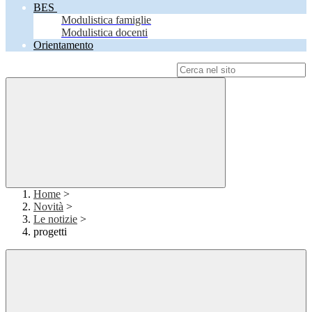
BES
Modulistica famiglie
Modulistica docenti
Orientamento
Campo di ricerca per le pagine del sito
Home
>
Novità
>
Le notizie
>
progetti