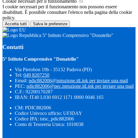
Cookie necessari per il funzionamento
I cookie necessari per il funzionamento non possono essere
disabilitati. È possibile consultare l'elenco nella pagina della cookie
policy.
Accetta tutti
Salva le preferenze
5° Istituto Comprensivo "Donatello"
Contatti
5° Istituto Comprensivo "Donatello"
Via Pierobon 19b - 35132 Padova (PD)
Tel:
049 8207250
Email:
pdic882006@istruzione.it
Link per inviare una mail
PEC:
pdic882006@pec.istruzione.it
Link per inviare una mail
C.F.: 92200170287
IBAN: IT40 L030 6912 1171 0000 0046 165
CM: PDIC882006
Codice Univoco ufficio: UFJDAY
Codice IPA: istsc_pdic882006
Conto di Tesoreria Unica: 1010038