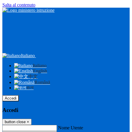
Salta al contenuto
Italiano
Italiano
English
中文
Română
বাংলা
Accedi
Accedi
button close
×
Nome Utente